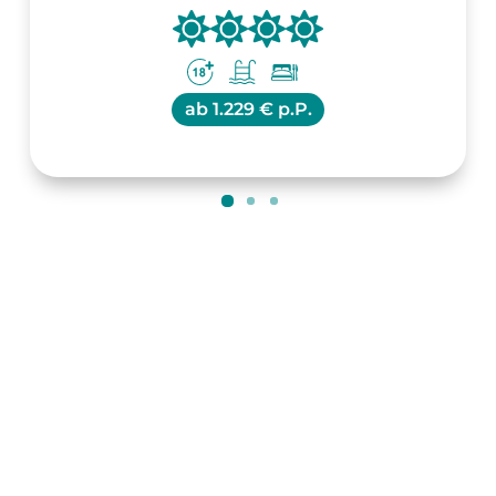
ab
1.229 € p.P.